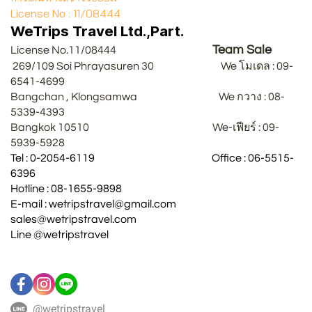
License No : 11/08444
WeTrips Travel Ltd.,Part.
Team Sale
License No.11/08444
269/109 Soi Phrayasuren 30 We โมเดล : 09-
6541-4699
Bangchan , Klongsamwa We กวาง : 08-
5339-4393
Bangkok 10510 We-เฟียร์ : 09-
5939-5928
Tel : 0-2054-6119 Office : 06-5515-
6396
Hotline : 08-1655-9898
E-mail : wetripstravel@gmail.com
sales@wetripstravel.com
Line @wetripstravel
@wetripstravel