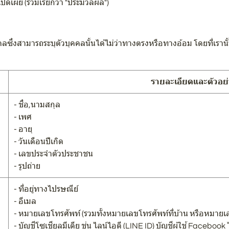
เปิดเผย (รวมเรียกว่า "ประมวลผล")
ลซึ่งสามารถระบุตัวบุคคลนั้นได้ไม่ว่าทางตรงหรือทางอ้อม โดยที่เราน
รายละเอียดและตัวอย
- ชื่อ,นามสกุล
- เพศ
- อายุ
- วันเดือนปีเกิด
- เลขประจำตัวประชาชน
- รูปถ่าย
- ที่อยู่ทางไปรษณีย์
- อีเมล
- หมายเลขโทรศัพท์ (รวมทั้งหมายเลขโทรศัพท์ที่บ้าน หรือหมายเล
- บัญชีโซเชียลมีเดีย ช่น ไลน์ไอดี (LINE ID) บัญชีผู้ใช้ Facebo