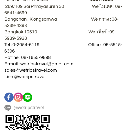
269/109 Soi Phrayasuren 30 We โมเดล : 09-
6541-4699
Bangchan , Klongsamwa We กวาง : 08-
5339-4393
Bangkok 10510 We-เฟียร์ : 09-
5939-5928
Tel : 0-2054-6119 Office : 06-5515-
6396
Hotline : 08-1655-9898
E-mail : wetripstravel@gmail.com
sales@wetripstravel.com
Line @wetripstravel
@wetripstravel