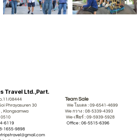
 Travel Ltd.,Part.
Team Sale
nse No.11/08444
 Soi Phrayasuren 30 We โมเดล : 09-6541-4699
an , Klongsamwa We กวาง : 08-5339-4393
ok 10510 We-เฟียร์ : 09-5939-5928
0-2054-6119 Office : 06-5515-6396
ne : 08-1655-9898
: wetripstravel@gmail.com