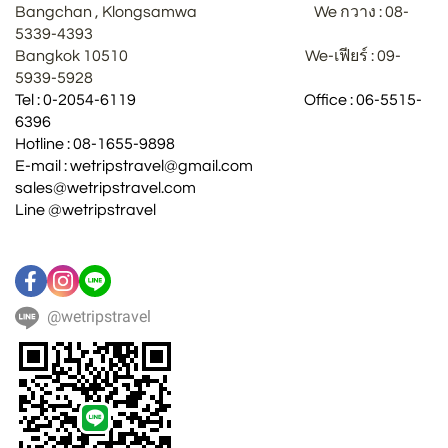
Bangchan , Klongsamwa We กวาง : 08-
5339-4393
Bangkok 10510 We-เฟียร์ : 09-
5939-5928
Tel : 0-2054-6119 Office : 06-5515-
6396
Hotline : 08-1655-9898
E-mail : wetripstravel@gmail.com
sales@wetripstravel.com
Line @wetripstravel
@wetripstravel