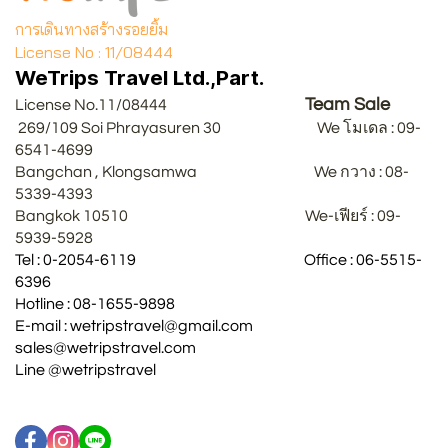
การเดินทางสร้างรอยยิ้ม
License No : 11/08444
WeTrips Travel Ltd.,Part.
Team Sale
License No.11/08444
269/109 Soi Phrayasuren 30 We โมเดล : 09-
6541-4699
Bangchan , Klongsamwa We กวาง : 08-
5339-4393
Bangkok 10510 We-เฟียร์ : 09-
5939-5928
Tel : 0-2054-6119 Office : 06-5515-
6396
Hotline : 08-1655-9898
E-mail : wetripstravel@gmail.com
sales@wetripstravel.com
Line @wetripstravel