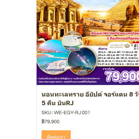
นอนทะเลทราย อียิปต์ จอร์แดน 8 ว
5 คืน บินRJ
SKU : WE-EGY-RJ 001
฿79,900
ติดต่อเรา