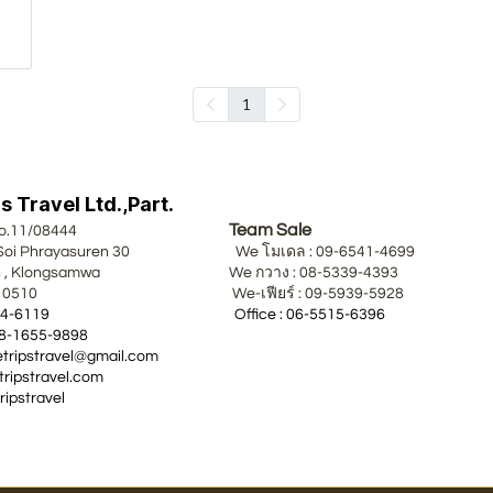
1
 Travel Ltd.,Part.
Team Sale
nse No.11/08444
 Soi Phrayasuren 30 We โมเดล : 09-6541-4699
an , Klongsamwa We กวาง : 08-5339-4393
ok 10510 We-เฟียร์ : 09-5939-5928
0-2054-6119 Office : 06-5515-6396
ne : 08-1655-9898
: wetripstravel@gmail.com
ripstravel.com
ripstravel