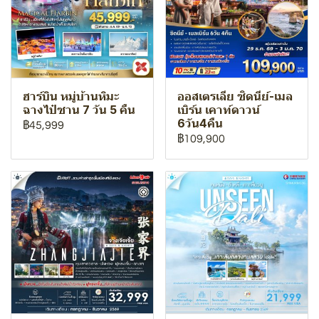
ฮาร์บิน หมู่บ้านหิมะ
ออสเตรเลีย ซิดนีย์-เมล
ฉางไป๋ซาน 7 วัน 5 คืน
เบิร์น เคาท์ดาวน์
6วัน4คืน
฿45,999
฿109,900