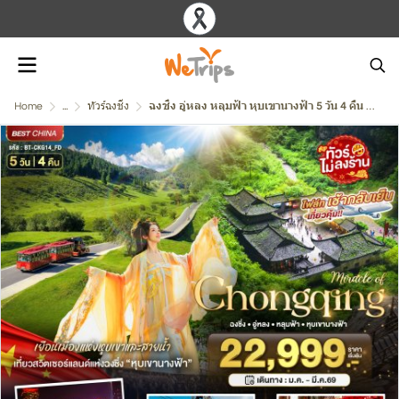
Home
...
ทัวร์ฉงชิ่ง
ฉงชิ่ง อู่หลง หลุมฟ้า หุบเขานางฟ้า 5 วัน 4 คืน บิน FD