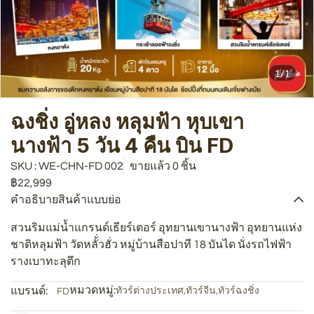
1/1
ฉงชิ่ง อู่หลง หลุมฟ้า หุบเขา
นางฟ้า 5 วัน 4 คืน บิน FD
SKU : WE-CHN-FD 002
ขายแล้ว 0 ชิ้น
฿22,999
คำอธิบายสินค้าแบบย่อ
สวนริมแม่น้ำแกรนด์เธียร์เตอร์ อุทยานเขานางฟ้า อุทยานแห่ง
ชาติหลุมฟ้า วัดหลั้่วฮั่ว หมู่บ้านสือปาที 18 บันได นั่งรถไฟฟ้า
รางเบาทะลุตึก
หมวดหมู่:
แบรนด์:
ทัวร์ต่างประเทศ
,
ทัวร์จีน
,
ทัวร์ฉงชิ่ง
FD