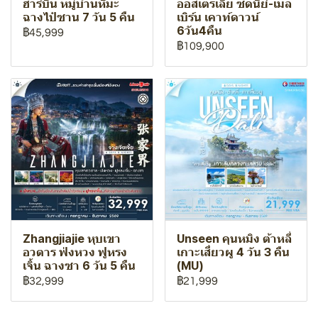
ฮาร์บิน หมู่บ้านหิมะ
ออสเตรเลีย ซิดนีย์-เมล
ฉางไป๋ซาน 7 วัน 5 คืน
เบิร์น เคาท์ดาวน์
6วัน4คืน
฿45,999
฿109,900
Zhangjiajie หุบเขา
Unseen คุนหมิง ต้าหลี่
อวตาร ฟ่งหวง ฟูหรง
เกาะเสี่ยวผู 4 วัน 3 คืน
เจิ้น ฉางซา 6 วัน 5 คืน
(MU)
฿32,999
฿21,999