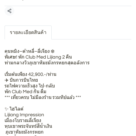
แชร์
รายละเอียดสินค้า
คุนหมิง–ต้าหลี่–ลี่เจียง ❄️️
พิเศษ! พัก Club Med Lijiang 2 คืน
ท่ามกลางวิวภูเขาหิมะมังกรหยกสุดอลังการ
เริ่มต้นเพียง 42,900.-/ท่าน
✈️ บินการบินไทย
รถไฟความเร็วสูง ไป-กลับ
พัก Club Med กิน ดื่ม
*** เที่ยวครบ ไม่มีลงร้าน รวมทิปแล้ว ***
✨ ไฮไลต์
Lijiang Impression
เมืองโบราณลี่เจียง
หุบเขาพระจันทร์สีน้ำเงิน
️ ภูเขาหิมะมังกรหยก