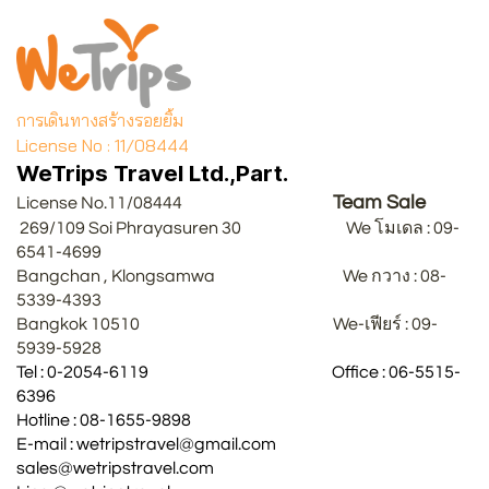
การเดินทางสร้างรอยยิ้ม
License No : 11/08444
WeTrips Travel Ltd.,Part.
Team Sale
License No.11/08444
269/109 Soi Phrayasuren 30 We โมเดล : 09-
6541-4699
Bangchan , Klongsamwa We กวาง : 08-
5339-4393
Bangkok 10510 We-เฟียร์ : 09-
5939-5928
Tel : 0-2054-6119 Office : 06-5515-
6396
Hotline : 08-1655-9898
E-mail : wetripstravel@gmail.com
sales@wetripstravel.com